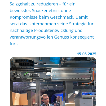
Salzgehalt zu reduzieren – für ein
bewusstes Snackerlebnis ohne
Kompromisse beim Geschmack. Damit
setzt das Unternehmen seine Strategie für
nachhaltige Produktentwicklung und
verantwortungsvollen Genuss konsequent
fort.
15.05.2025