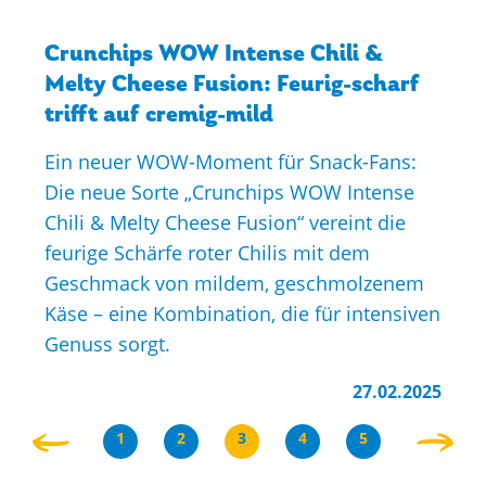
Crunchips WOW Intense Chili &
Melty Cheese Fusion: Feurig-scharf
trifft auf cremig-mild
Ein neuer WOW-Moment für Snack-Fans:
Die neue Sorte „Crunchips WOW Intense
Chili & Melty Cheese Fusion“ vereint die
feurige Schärfe roter Chilis mit dem
Geschmack von mildem, geschmolzenem
Käse – eine Kombination, die für intensiven
Genuss sorgt.
27.02.2025
Seitennummerierung
Vorherige
1
2
3
4
5
Seite
Seite
Aktuelle
Seite
Seite
Seite
Seite