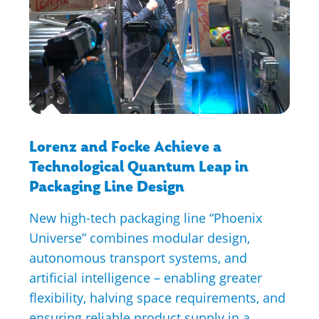
Lorenz and Focke Achieve a
Technological Quantum Leap in
Packaging Line Design
New high-tech packaging line “Phoenix
Universe” combines modular design,
autonomous transport systems, and
artificial intelligence – enabling greater
flexibility, halving space requirements, and
ensuring reliable product supply in a