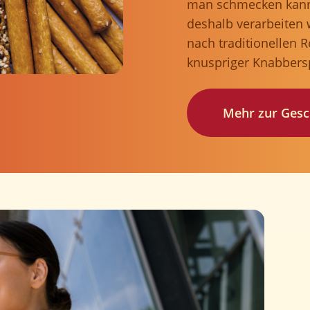
man schmecken kann,
deshalb verarbeiten 
nach traditionellen R
knuspriger Knabbers
Mehr zur Gesch