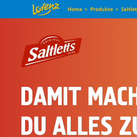
Direkt
Home
Produkte
Saltlet
zum
Inhalt
GESCHMACK
KICK