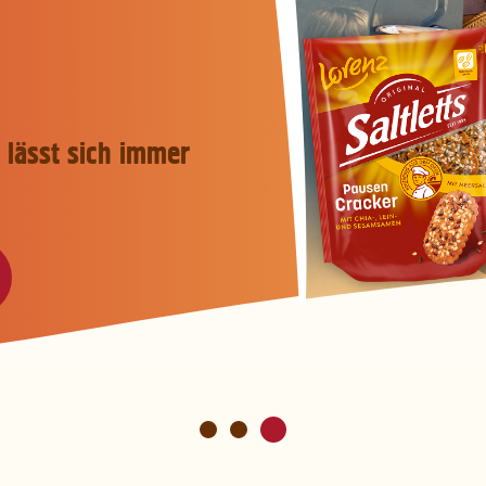
etts-Ofen gebacken,
!