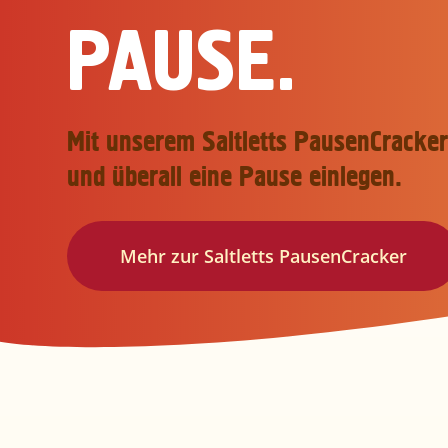
IN RUND!
Aufregend knusprig! Dünn und kross im Saltl
bringen die Tasty Rolls gute Laune ins Rollen
Jetzt entdecken