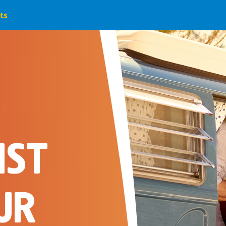
User
ts
account
menu
S-