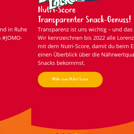
MIT UNS
Nutri-Score
ARBEITEN
Transparenter Snack-Genuss!
Transparenz ist uns wichtig – und das zeigen wir:
Wir kennzeichnen bis 2022 alle Lorenz Produkte
mit dem Nutri-Score, damit du beim Einkauf direkt
einen Überblick über die Nährwertqualität unserer
Snacks bekommst.
Mehr zum Nutri-Score