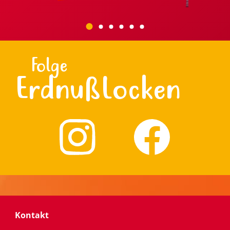
Folge
ErdnußLocken
Footer
Kontakt