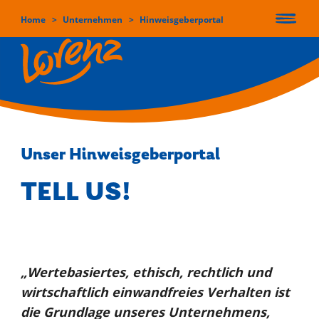
Home
Unternehmen
Hinweisgeberportal
User
Direkt
account
zum
Inhalt
menu
Main
UNSERE
Unser Hinweisgeberportal
MARKEN
navigation
TELL US!
ÜBER UNS &
UNSERE WERTE
„Wertebasiertes, ethisch, rechtlich und
wirtschaftlich einwandfreies Verhalten ist
die Grundlage unseres Unternehmens,