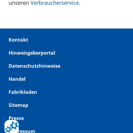
unseren
Verbraucherservice
.
Footer
Kontakt
menu
Hinweisgeberportal
Datenschutzhinweise
Handel
Fabrikladen
Sitemap
Presse
Impressum