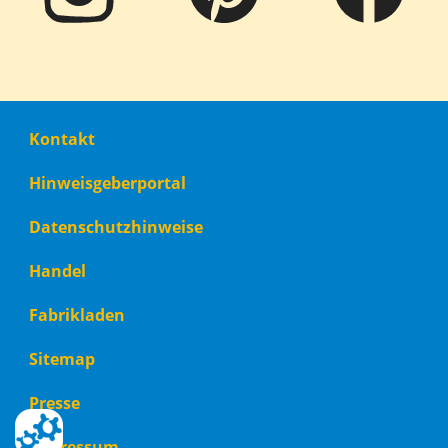
Footer
Kontakt
menu
Hinweisgeberportal
Datenschutzhinweise
Handel
Fabrikladen
Sitemap
Presse
Impressum