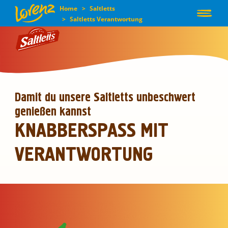
Home
Saltletts
User
Saltletts Verantwortung
Direkt
accou
zum
Inhalt
men
Damit du unsere Saltletts unbeschwert
Main
UNSERE
genießen kannst
MARKEN
navigation
KNABBERSPASS MIT
VERANTWORTUNG
ÜBER UNS &
UNSERE WERTE