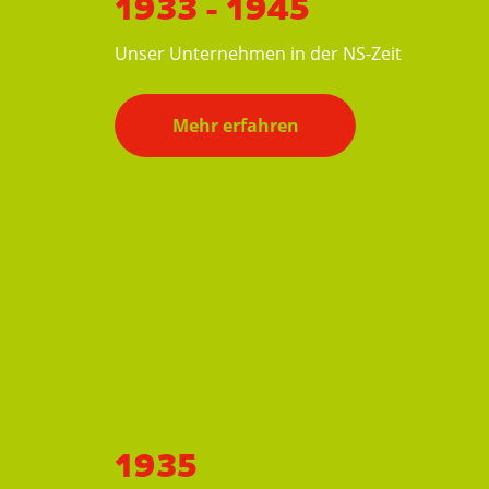
1933 - 1945
Unser Unternehmen in der NS-Zeit
UNSERE
Mehr erfahren
Main
MARKEN
navigation
1935