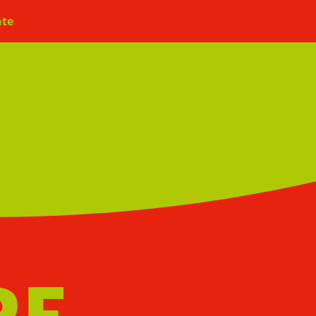
User
hte
account
menu
RE