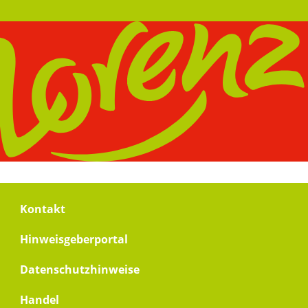
Footer
Kontakt
menu
Hinweisgeberportal
Datenschutzhinweise
Handel