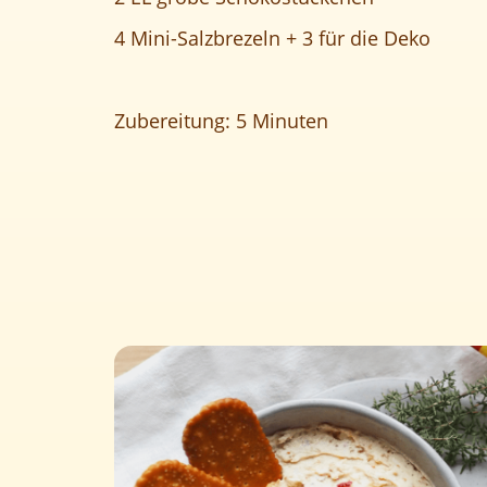
4 Mini-Salzbrezeln + 3 für die Deko
Zubereitung: 5 Minuten
UNSERE
Main
MARKEN
navigation