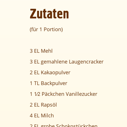
Zutaten
(für 1 Portion
)
3 EL Mehl
3 EL gemahlene Laugencracker
2 EL Kakaopulver
1 TL Backpulver
1 1⁄2 Päckchen Vanillezucker
2 EL Rapsöl
4 EL Milch
2 EL grobe Schokostückchen