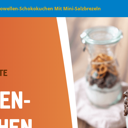
User
owellen-Schokokuchen Mit Mini-Salzbrezeln
accoun
menu
TE
EN-