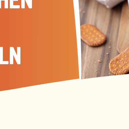
HEN
LN