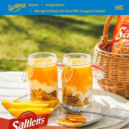
Home
Inspiration
User
Mango-Softeis Im Glas Mit LaugenCracker
Direkt
acco
zum
Inhalt
men
Main
UNSERE
MARKEN
navigation
ÜBER UNS &
UNSERE WERTE