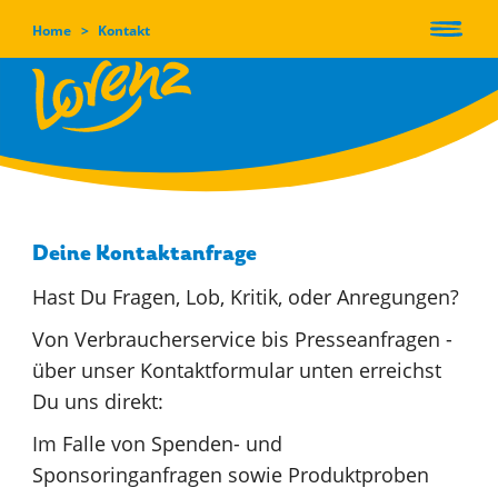
Home
Kontakt
User
Direkt
account
zum
Inhalt
menu
Main
UNSERE
MARKEN
navigation
Deine Kontaktanfrage
Hast Du Fragen, Lob, Kritik, oder Anregungen?
Von Verbraucherservice bis Presseanfragen -
ÜBER UNS &
über unser Kontaktformular unten erreichst
UNSERE WERTE
Du uns direkt:
Im Falle von Spenden- und
Sponsoringanfragen sowie Produktproben