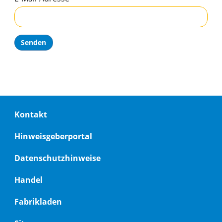
Senden
Footer
Kontakt
menu
Hinweisgeberportal
Datenschutzhinweise
Handel
Fabrikladen