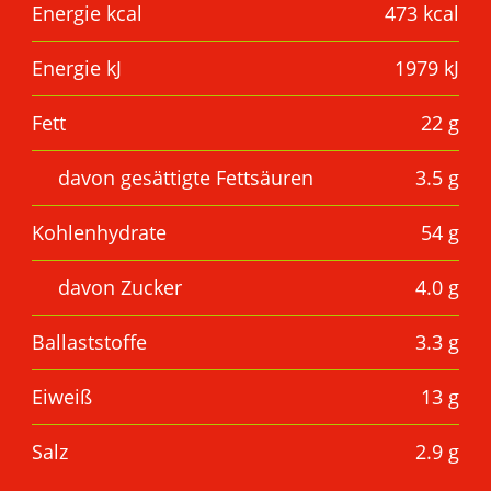
Energie kcal
473 kcal
Energie kJ
1979 kJ
Fett
22 g
davon gesättigte Fettsäuren
3.5 g
Kohlenhydrate
54 g
davon Zucker
4.0 g
Ballaststoffe
3.3 g
Eiweiß
13 g
Salz
2.9 g