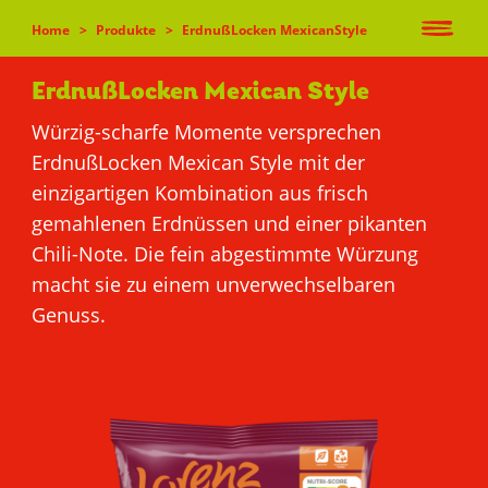
Home
Produkte
ErdnußLocken MexicanStyle
User
Direkt
account
zum
ErdnußLocken Mexican Style
Inhalt
menu
Würzig-scharfe Momente versprechen
ErdnußLocken Mexican Style mit der
einzigartigen Kombination aus frisch
Main
UNSERE
gemahlenen Erdnüssen und einer pikanten
MARKEN
navigation
Chili-Note. Die fein abgestimmte Würzung
macht sie zu einem unverwechselbaren
Genuss.
ÜBER UNS &
UNSERE WERTE