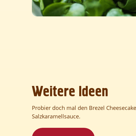
MIT UNS
ARBEITEN
Weitere Ideen
Probier doch mal den Brezel Cheesecake
Salzkaramellsauce.