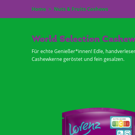
Direkt
User
Home
Nuts & Fruits Cashews
zum
Inhalt
accou
menu
World Selection Cashew
Für echte Genießer*innen! Edle, handverlese
Cashewkerne geröstet und fein gesalzen.