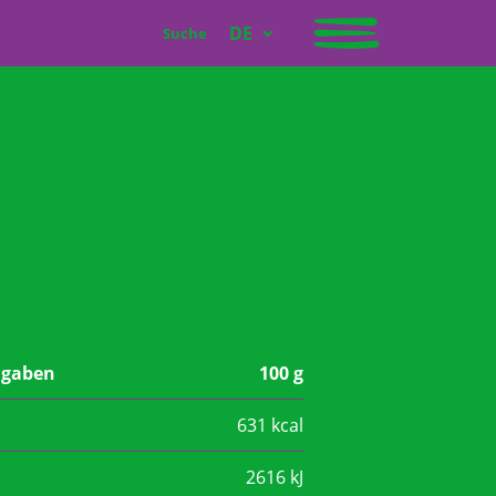
DE
Suche
ngaben
100 g
631 kcal
2616 kJ