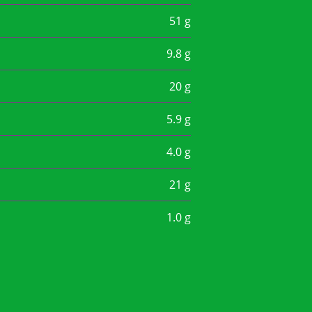
51 g
9.8 g
20 g
5.9 g
4.0 g
21 g
1.0 g