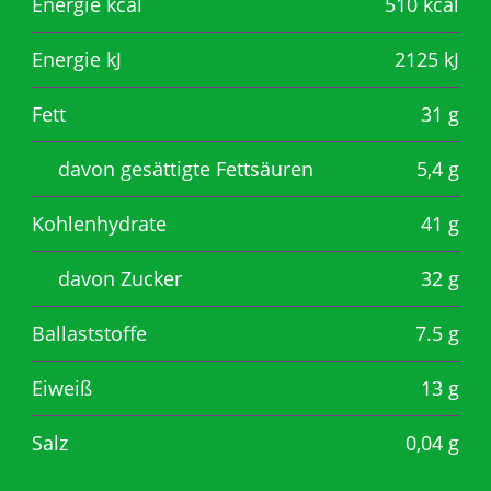
Energie kcal
510 kcal
Energie kJ
2125 kJ
Fett
31 g
davon gesättigte Fettsäuren
5,4 g
Kohlenhydrate
41 g
davon Zucker
32 g
Ballaststoffe
7.5 g
Eiweiß
13 g
Salz
0,04 g